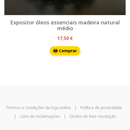
Expositor óleos essenciais madeira natural
médio
17,50 €
Comprar
Termos e condições da loja online
|
Política de privacidade
|
Livro de reclamações
|
Direito de livre resolução