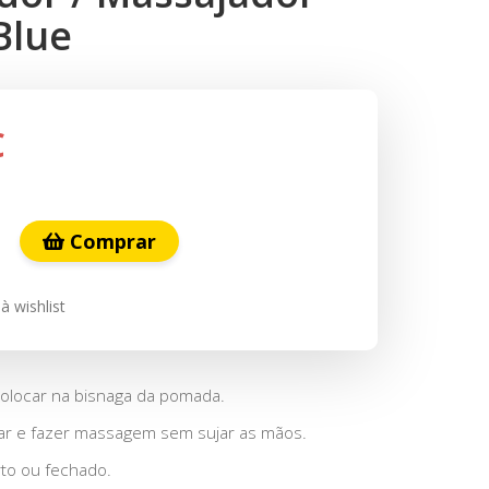
Blue
€
Comprar
à wishlist
colocar na bisnaga da pomada.
car e fazer massagem sem sujar as mãos.
to ou fechado.