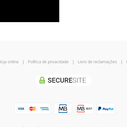
oja online
|
Política de privacidade
|
Livro de reclamações
|