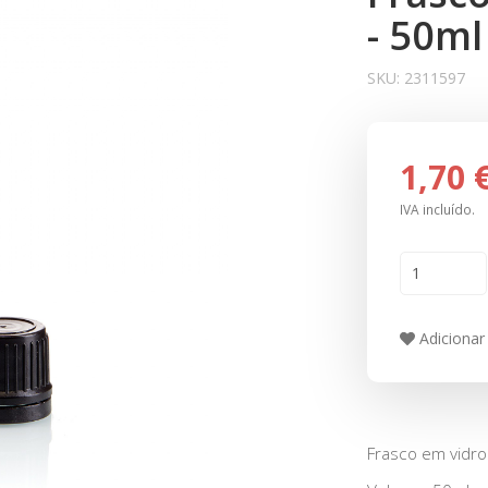
- 50ml
SKU:
2311597
1,70 
IVA incluído.
Adicionar 
Frasco em vidr